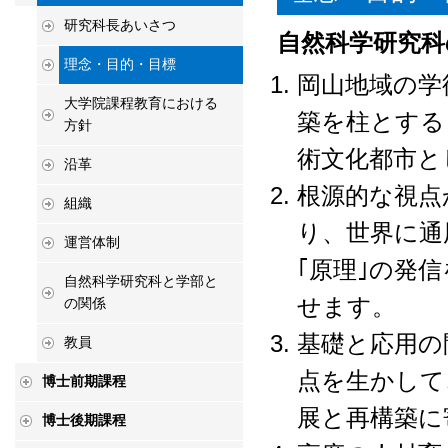
研究科長あいさつ
自然科学研究科
理念・目的・目標
岡山地域の学
大学院課程教育における
築を柱とする
方針
術文化都市と
沿革
根源的な視点
組織
り、世界に通
運営体制
｢原理｣の発
自然科学研究科と学部と
せます。
の関係
基礎と応用の
教員
点を生かして
博士前期課程
展と再構築に
博士後期課程