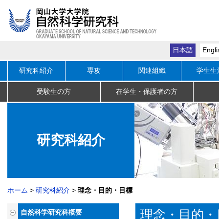
日本語
Engli
研究科紹介
専攻
関連組織
学生生
受験生の方
在学生・保護者の方
研究科紹
介
ホーム
研究科紹介
理念・目的・目標
理念・目的・
自然科学研究科概要