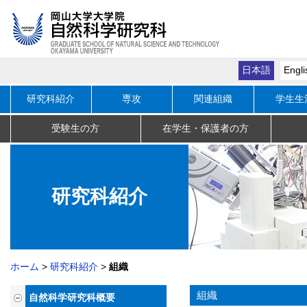
日本語
Engli
研究科紹介
専攻
関連組織
学生生
受験生の方
在学生・保護者の方
研究科紹
介
ホーム
研究科紹介
組織
組織
自然科学研究科概要