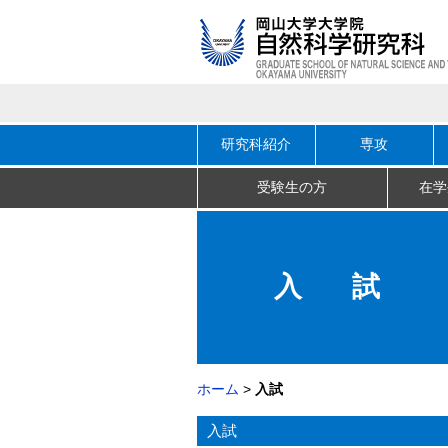
研究科紹介
専攻
受験生の方
在学
入
試
ホーム
入試
入試