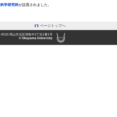
然科学研究科
が設置されました。
ページトップへ
-8530 岡山市北区津島中3丁目1番1号
© Okayama University