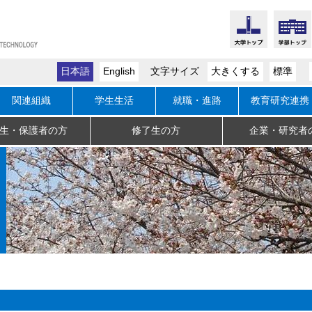
日本語
English
文字サイズ
大きくする
標準
関連組織
学生生活
就職・進路
教育研究連携
生・保護者の方
修了生の方
企業・研究者